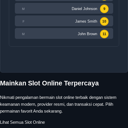
Daniel Johnson
9
M
James Smith
10
F
John Brown
11
M
Mainkan Slot Online Terpercaya
Nikmati pengalaman bermain slot online terbaik dengan sistem
keamanan modern, provider resmi, dan transaksi cepat. Pilih
permainan favorit Anda sekarang.
Lihat Semua Slot Online