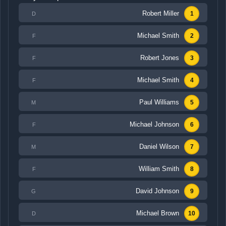
Robert Miller
1
D
Michael Smith
2
F
Robert Jones
3
F
Michael Smith
4
F
Paul Williams
5
M
Michael Johnson
6
F
Daniel Wilson
7
M
William Smith
8
F
David Johnson
9
G
Michael Brown
10
D