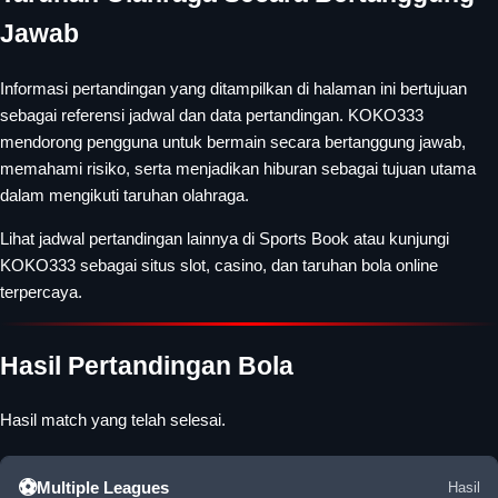
Jawab
Informasi pertandingan yang ditampilkan di halaman ini bertujuan
sebagai referensi jadwal dan data pertandingan. KOKO333
mendorong pengguna untuk bermain secara bertanggung jawab,
memahami risiko, serta menjadikan hiburan sebagai tujuan utama
dalam mengikuti taruhan olahraga.
Lihat jadwal pertandingan lainnya di
Sports Book
atau kunjungi
KOKO333
sebagai situs slot, casino, dan taruhan bola online
terpercaya.
Hasil Pertandingan Bola
Hasil match yang telah selesai.
⚽
Multiple Leagues
Hasil