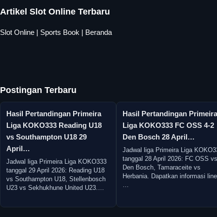
Artikel Slot Online Terbaru
Slot Online
|
Sports Book
|
Beranda
Postingan Terbaru
Hasil Pertandingan Primeira
Hasil Pertandingan Primeir
Liga KOKO333 Reading U18
Liga KOKO333 FC OSS 4-2
vs Southampton U18 29
Den Bosch 28 April…
April…
Jadwal liga Primeira Liga KOKO3
tanggal 28 April 2026: FC OSS v
Jadwal liga Primeira Liga KOKO333
Den Bosch, Tamaraceite vs
tanggal 29 April 2026: Reading U18
Herbania. Dapatkan informasi lin
vs Southampton U18, Stellenbosch
…
U23 vs Sekhukhune United U23.…