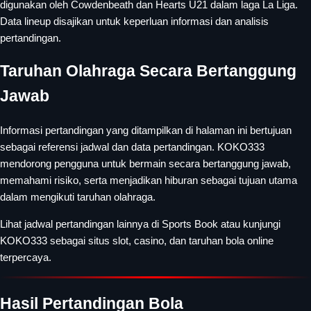
digunakan oleh Cowdenbeath dan Hearts U21 dalam laga La Liga.
Data lineup disajikan untuk keperluan informasi dan analisis
pertandingan.
Taruhan Olahraga Secara Bertanggung
Jawab
Informasi pertandingan yang ditampilkan di halaman ini bertujuan
sebagai referensi jadwal dan data pertandingan. KOKO333
mendorong pengguna untuk bermain secara bertanggung jawab,
memahami risiko, serta menjadikan hiburan sebagai tujuan utama
dalam mengikuti taruhan olahraga.
Lihat jadwal pertandingan lainnya di
Sports Book
atau kunjungi
KOKO333
sebagai situs slot, casino, dan taruhan bola online
terpercaya.
Hasil Pertandingan Bola