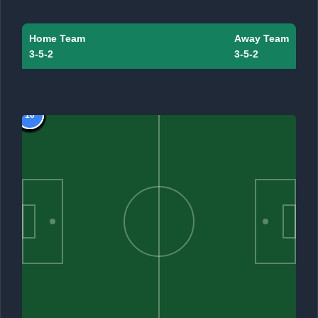
Home Team
Away Team
3-5-2
3-5-2
10
10
1
1
1
2
3
4
5
6
7
8
9
1
2
3
4
5
6
7
8
9