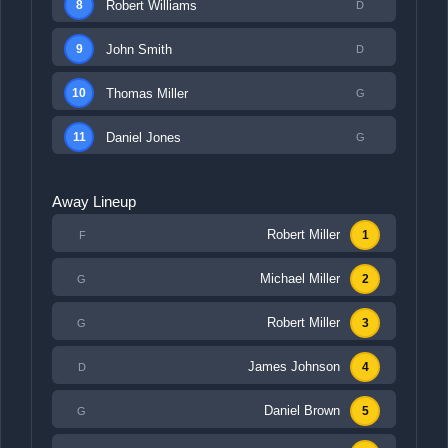
Robert Williams
8
D
John Smith
9
D
Thomas Miller
10
G
Daniel Jones
11
G
Away Lineup
Robert Miller
1
F
Michael Miller
2
G
Robert Miller
3
G
James Johnson
4
D
Daniel Brown
5
G