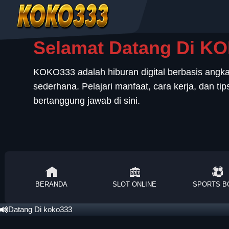
Pemberitahuan : Situs Resmi Menampilkan Game Sl
Selamat Datang Di
KO
KOKO333 adalah hiburan digital berbasis angk
sederhana. Pelajari manfaat, cara kerja, dan t
bertanggung jawab di sini.
BERANDA
SLOT ONLINE
SPORTS B
tang Di koko333