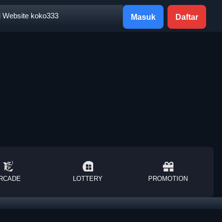
Masuk
Daftar
RCADE
LOTTERY
PROMOTION