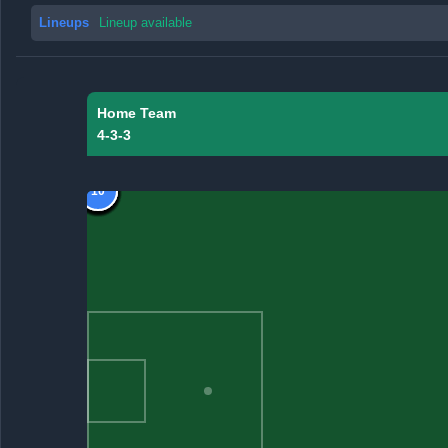
Lineups
Lineup available
Home Team
4-3-3
10
10
1
1
1
2
3
4
5
6
7
8
9
1
2
3
4
5
6
7
8
9