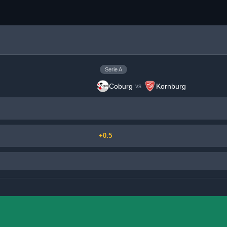
Serie A
Coburg
Kornburg
vs
+0.5