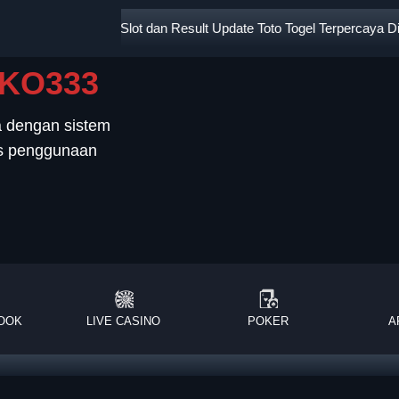
ot dan Result Update Toto Togel Terpercaya Di Website koko333
KO333
a dengan sistem
ips penggunaan
OOK
LIVE CASINO
POKER
A