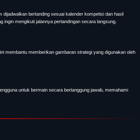
dijadwalkan bertanding sesuai kalender kompetisi dan hasil
ng ingin mengikuti jalannya pertandingan secara langsung.
i ini membantu memberikan gambaran strategi yang digunakan oleh
ng pengguna untuk bermain secara bertanggung jawab, memahami